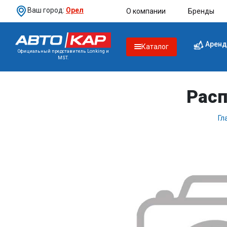
Ваш город:
Орел
О компании
Бренды
Аренд
Каталог
Официальный представитель Lonking и
MST.
Расп
Гл