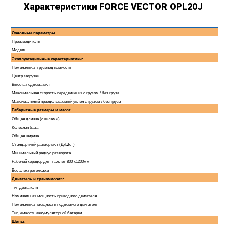
Характеристики FORCE VECTOR OPL20J
Основные параметры
Производитель
Модель
Эксплуатационные характеристики:
Номинальная грузоподъемность
Центр загрузки
Высота подъёма вил
Максимальная скорость передвижения с грузом / без груза
Максимальный приодолеваемый уклон с грузом / без груза
Габаритные размеры и масса:
Общая длинна (с вилами)
Колесная база
Общая ширина
Стандартный размер вил (ДxШxТ)
Минимальный радиус разворота
Рабочий коридор для паллет 800 х1200мм
Вес электротележки
Двигатель и трансмиссия:
Тип двигателя
Номинальная мощность приводного двигателя
Номинальная мощность подъемного двигателя
Тип, емкость аккумуляторной батареи
Шины: