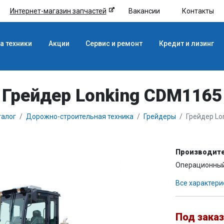
Интернет-магазин запчастей
Вакансии
Контакты
а техники
Акции
Сервис и ремонт
Кредит и лизинг
Грейдер Lonking CDM1165
талог
Дорожно-строительная техника
Грейдеры
Грейдер Lo
Производите
Операционный 
Все характери
Под заказ