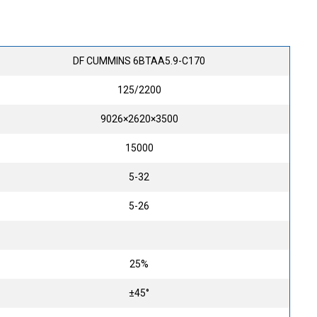
DF CUMMINS 6BTAA5.9-C170
125/2200
9026×2620×3500
15000
5-32
5-26
25%
±45°