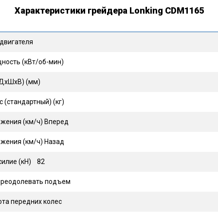
Характеристики грейдера Lonking CDM1165
 двигателя
ность (кВт/об-мин)
(ДхШхВ) (мм)
с (стандартный) (кг)
ижения (км/ч) Вперед
ижения (км/ч) Назад
силие (кН) 82
 преодолевать подъем
рота передних колес