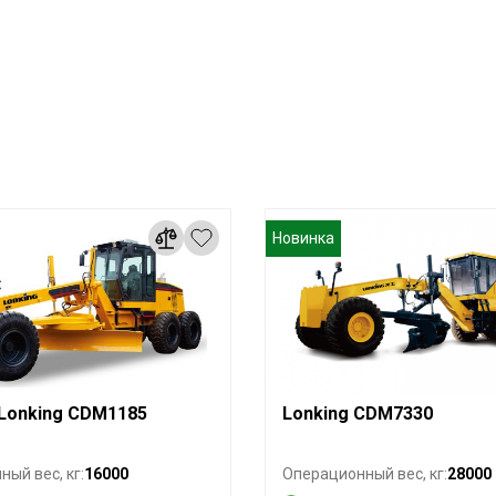
Новинка
Lonking CDM1185
Lonking CDM7330
16000
28000
ый вес, кг:
Операционный вес, кг: