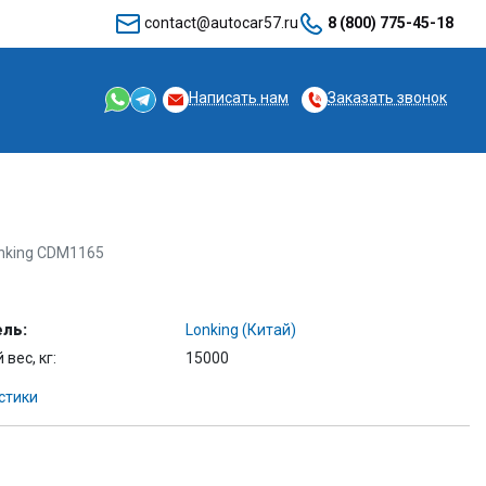
contact@autocar57.ru
8 (800) 775-45-18
Написать нам
Заказать звонок
nking CDM1165
ль:
Lonking (Китай)
вес, кг:
15000
стики