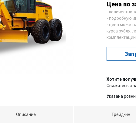
Цена по з
- количество 
- подробную и
- цена может 
курса рубля, л
комплектации
Зап
Хотите получ
Свяжитесь с 
Указана розни
Описание
Трейд-ин