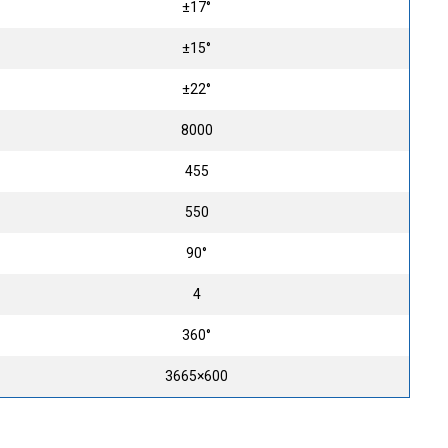
±17°
±15°
±22°
8000
455
550
90°
4
360°
3665×600