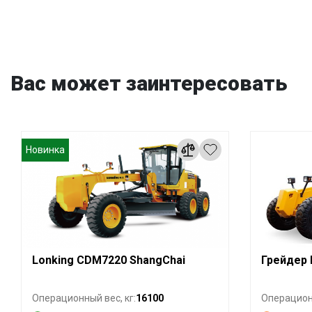
Вас может заинтересовать
Новинка
Lonking CDM7220 ShangChai
Грейдер 
16100
Операционный вес, кг:
Операционн