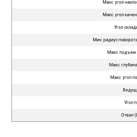
Макс. угол нак
Макс. угол кач
Угол скла
Мин. радиус поворо
Макс. подъем
Макс. глуби
Макс. угол 
Ведущ
Угол 
Отвал 