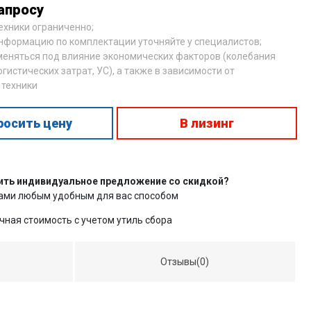
апросу
техники ограниченно;
нформацию по комплектации уточняйте у специалистов;
меняться под влияние экономических факторов (колебания
огистических затрат, УС), а также в зависимости от
 техники
росить цену
В лизинг
ить индивидуальное предложение со скидкой?
нами любым удобным для вас способом
чная стоимость с учетом утиль сбора
Отзывы(0)