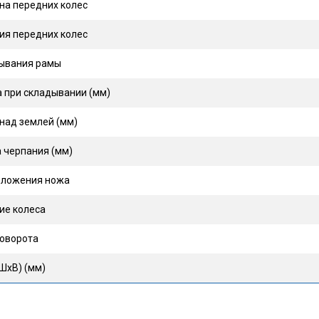
лона передних колес
ения передних колес
дывания рамы
та при складывании (мм)
 над землей (мм)
на черпания (мм)
положения ножа
ие колеса
поворота
(ШхВ) (мм)