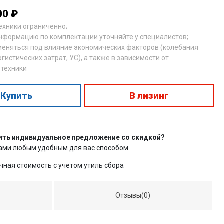
00 ₽
техники ограниченно;
нформацию по комплектации уточняйте у специалистов;
меняться под влияние экономических факторов (колебания
огистических затрат, УС), а также в зависимости от
 техники
Купить
В лизинг
ить индивидуальное предложение со скидкой?
нами любым удобным для вас способом
чная стоимость с учетом утиль сбора
Отзывы(0)