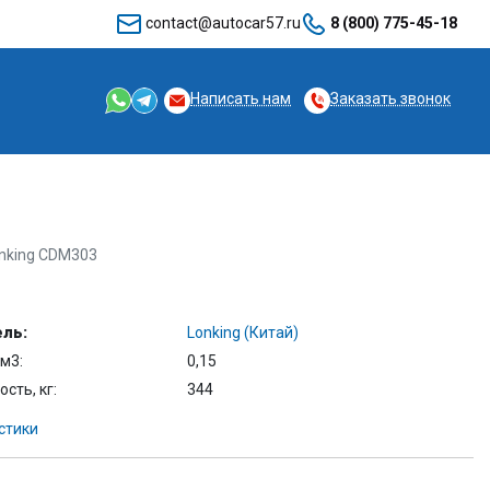
contact@autocar57.ru
8 (800) 775-45-18
Написать нам
Заказать звонок
nking CDM303
ль:
Lonking (Китай)
м3:
0,15
сть, кг:
344
стики