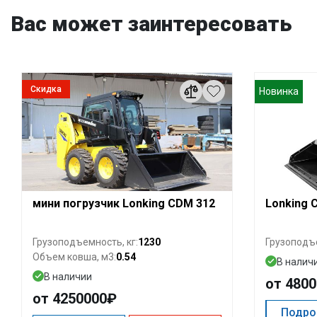
Вас может заинтересовать
Скидка
Новинка
мини погрузчик Lonking CDM 312
Lonking
1230
Грузоподъемность, кг:
Грузоподъе
0.54
Объем ковша, м3:
В налич
В наличии
от 480
от 4250000₽
Подро