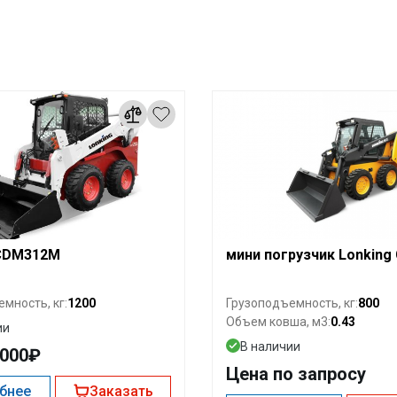
 CDM312M
мини погрузчик Lonking
1200
800
мность, кг:
Грузоподъемность, кг:
0.43
Объем ковша, м3:
ии
В наличии
0000₽
Цена по запросу
бнее
Заказать