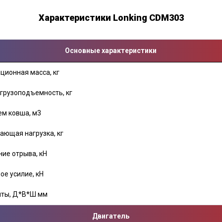
Характеристики Lonking CDM303
Основные характеристики
ционная масса, кг
грузоподъемность, кг
м ковша, м3
ющая нагрузка, кг
ние отрыва, кН
ое усилие, кН
иты, Д*В*Ш мм
Двигатель