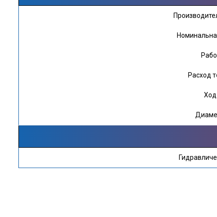
Производите
Номинальная
Рабо
Расход т
Ход
Диаме
Гидравличе