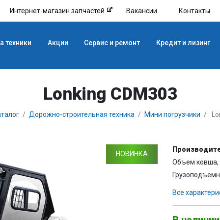
Интернет-магазин запчастей
Вакансии
Контакты
а техники
Акции
Сервис и ремонт
Кредит и лизинг
Lonking CDM303
талог
Дорожно-строительная техника
Мини погрузчики
Lo
Производите
НОВИНКА
Объем ковша, 
Грузоподъемно
Все характери
В наличии