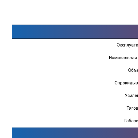
Эксплуата
Номинальная 
Объе
Опрокидыва
Усиле
Тягов
Габар