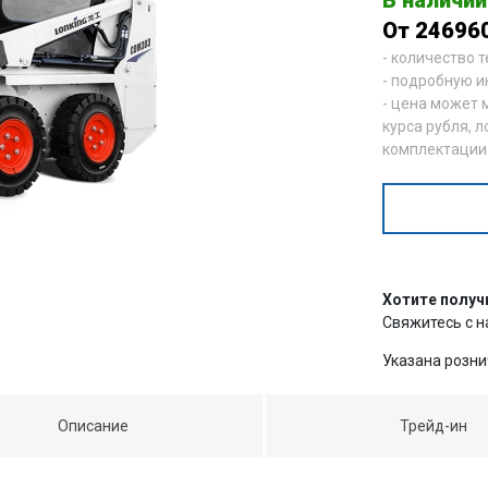
От 24696
- количество 
- подробную и
- цена может 
курса рубля, л
комплектации
Хотите получ
Свяжитесь с 
Указана розни
Описание
Трейд-ин