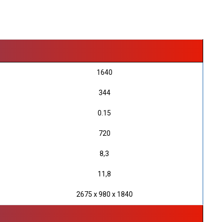
1640
344
0.15
720
8,3
11,8
2675 х 980 х 1840