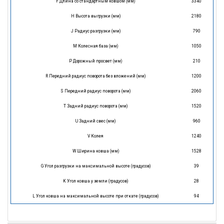
F Длина со стандартным ковшом (мм)
3340
H Высота выгрузки (мм)
2180
J Радиус разгрузки (мм)
790
M Колесная база (мм)
1050
P Дорожный просвет (мм)
210
R Передний радиус поворота без вложений (мм)
1200
S Передний радиус поворота (мм)
2060
T Задний радиус поворота (мм)
1520
U Задний свес (мм)
960
V Колея
1240
W Ширина ковша (мм)
1528
G Угол разгрузки на максимальной высоте (градусов)
39
K Угол ковша у земли (градусов)
28
L Угол ковша на максимальной высоте при откате (градусов)
94