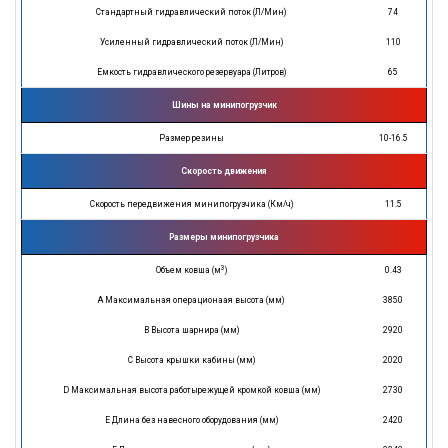
Стандартный гидравлический поток (Л/Мин)
74
Усиленный гидравлический поток (Л/Мин)
110
Емкость гидравлического резервуара (Литров)
65
Шины на минипогрузчик
Размер резины
10-16.5
Скорость движения
Скорость передвижения минипогрузчика (Км/ч)
11.5
Размеры минипогрузчика
3
Объем ковша (м
)
0.43
A Максимальная операционаая высота (мм)
3850
B Высота шарнира (мм)
2920
C Высота крышки кабины (мм)
2020
D Максимальная высота работырежущей кромкой ковша (мм)
2730
E Длина без навесного оборудования (мм)
2420