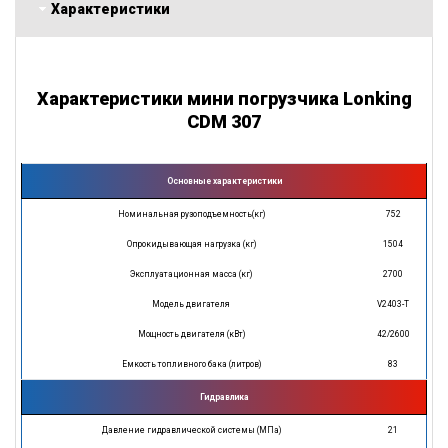
Характеристики
Характеристики мини погрузчика Lonking
CDM 307
Основные характеристики
Номинальная рузоподъемность(кг)
752
Опрокидывающая нагрузка (кг)
1504
Эксплуатационная масса (кг)
2700
Модель двигателя
V2403-T
Мощность двигателя (кВт)
42/2600
Емкость топливного бака (литров)
83
Гидравлика
Давление гидравлической системы (МПа)
21